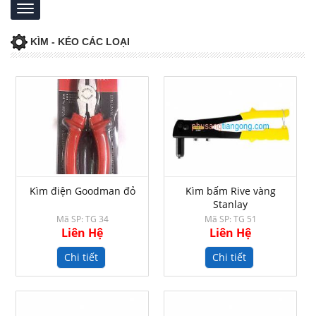
KÌM - KÉO CÁC LOẠI
Kìm điện Goodman đỏ
Kìm bấm Rive vàng
Stanlay
Mã SP: TG 34
Mã SP: TG 51
Liên Hệ
Liên Hệ
Chi tiết
Chi tiết