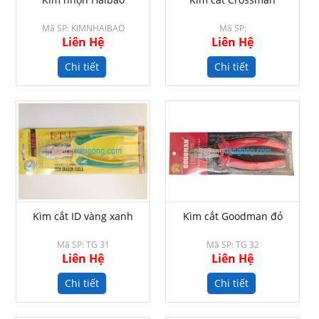
Mã SP: KIMNHAIBAO
Mã SP:
Liên Hệ
Liên Hệ
Chi tiết
Chi tiết
Kìm cắt ID vàng xanh
Kìm cắt Goodman đỏ
Mã SP: TG 31
Mã SP: TG 32
Liên Hệ
Liên Hệ
Chi tiết
Chi tiết