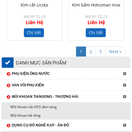
Kìm cắt Licota
Kìm bấm Hotssman Inox
Mã SP: TG 29
Mã SP: TG 23
Liên Hệ
Liên Hệ
Chi tiết
Chi tiết
1
2
3
Next »
DANH MỤC SẢN PHẨM
PHỤ KIỆN ỐNG NƯỚC
VAN VÒI PHỤ KIỆN
MŨI KHOAN TIANGONG - THƯỢNG HẢI
Mũi khoan sắt HSS đen vàng
Mũi khoan bê tông
DỤNG CỤ ĐỒ NGHỀ KAP - ẤN ĐỘ