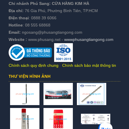
Chi nhánh Phú Sang:
CỬA HÀNG KIM HÀ
Địa chỉ:
76 Gia Phú, Phường Bình Tiên, TP.HCM
Điện thoại
:
0888 39 6066
Hotline
:
08 555 68868
Email:
ngosang@phusangtiangong.com
Website :
www.phusang.net
-
wwwphusangtiangong.com
Chính sách quy định chung
-
Chính sách bảo mật thông tin
THƯ VIỆN HÌNH ẢNH