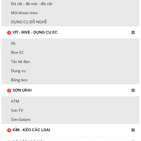
Đá cắt - đá mài - đĩa cắt
Mũi khoan Inox
DỤNG CỤ ĐỒ NGHỀ
VÍT - RIVE - DỤNG CỤ EC
Vít
Rive EC
Tắc kê đạn
Dụng cụ
Băng keo
SƠN URAI
ATM
Sơn TV
Sơn Galant
KÌM - KÉO CÁC LOẠI