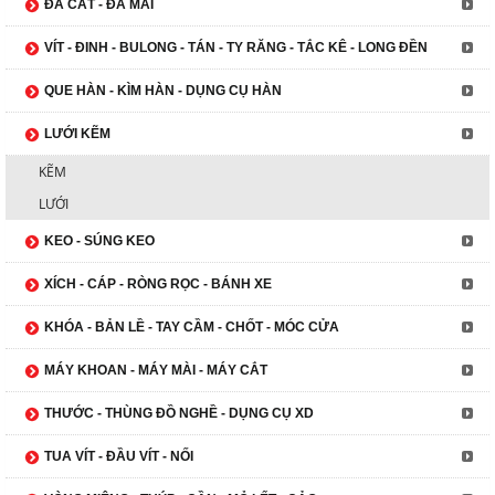
ĐÁ CẮT - ĐÁ MÀI
VÍT - ĐINH - BULONG - TÁN - TY RĂNG - TẮC KÊ - LONG ĐỀN
QUE HÀN - KÌM HÀN - DỤNG CỤ HÀN
LƯỚI KẼM
KẼM
LƯỚI
KEO - SÚNG KEO
XÍCH - CÁP - RÒNG RỌC - BÁNH XE
KHÓA - BẢN LỀ - TAY CẦM - CHỐT - MÓC CỬA
MÁY KHOAN - MÁY MÀI - MÁY CẮT
THƯỚC - THÙNG ĐỒ NGHỀ - DỤNG CỤ XD
TUA VÍT - ĐẦU VÍT - NỐI