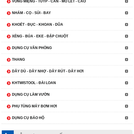
VÒNG MIỆNG - TUÝP - CẦN - MỎ LẾT - CẢO
NHÁM - CỌ - SỦI - BAY
KHOÉT - ĐỤC - KHOAN - DŨA
XẺNG - BÚA - EKE - ĐẬP CHUỘT
DỤNG CỤ VĂN PHÒNG
THANG
DÂY DÙ - DÂY NHỢ - DÂY RÚT - DÂY HƠI
KHTWISTOOL - ĐÀI LOAN
DỤNG CỤ LÀM VƯỜN
PHỤ TÙNG MÁY BƠM HƠI
DỤNG CỤ BẢO HỘ