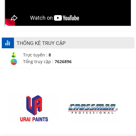
THỐNG KÊ TRUY CẬP
Trực tuyến :
8
Tổng truy cập :
7626896
CÔNG TY TNHH TM - DV
CHÁNH PHƯỚC HƯNG