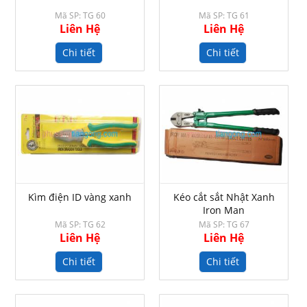
Mã SP: TG 60
Mã SP: TG 61
Liên Hệ
Liên Hệ
Chi tiết
Chi tiết
Kìm điện ID vàng xanh
Kéo cắt sắt Nhật Xanh
Iron Man
Mã SP: TG 62
Mã SP: TG 67
Liên Hệ
Liên Hệ
Chi tiết
Chi tiết