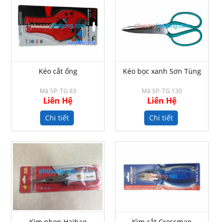
Kéo cắt ống
Kéo bọc xanh Sơn Tùng
Mã SP: TG 83
Mã SP: TG 130
Liên Hệ
Liên Hệ
Chi tiết
Chi tiết
Kìm nhọn Haibao
Kìm cắt Crossman