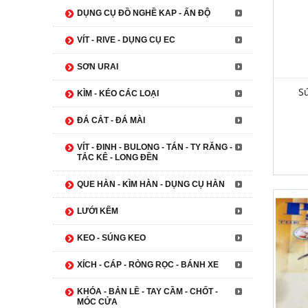
DỤNG CỤ ĐỒ NGHỀ KAP - ẤN ĐỘ
VÍT - RIVE - DỤNG CỤ EC
SƠN URAI
Sú
KÌM - KÉO CÁC LOẠI
ĐÁ CẮT - ĐÁ MÀI
VÍT - ĐINH - BULONG - TÁN - TY RĂNG -
TẮC KÊ - LONG ĐỀN
QUE HÀN - KÌM HÀN - DỤNG CỤ HÀN
LƯỚI KẼM
KEO - SÚNG KEO
XÍCH - CÁP - RÒNG RỌC - BÁNH XE
KHÓA - BẢN LỀ - TAY CẦM - CHỐT -
MÓC CỬA