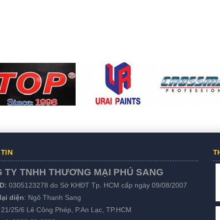
TIN
T
 TY TNHH THƯƠNG MẠI PHÚ SANG
D:
0305123278 do Sở KHĐT Tp. HCM cấp ngày 09/08/2007
ại diện
: Ngô Thanh Sang
: 21/25/6 Lê Công Phép, P.An Lạc, TP.HCM