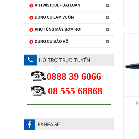
KHTWISTOOL - ĐÀI LOAN
DỤNG CỤ LÀM VƯỜN
PHỤ TÙNG MÁY BƠM HƠI
DỤNG CỤ BẢO HỘ
HỖ TRỢ TRỰC TUYẾN
0888 39 6066
08 555 68868
K
FANPAGE