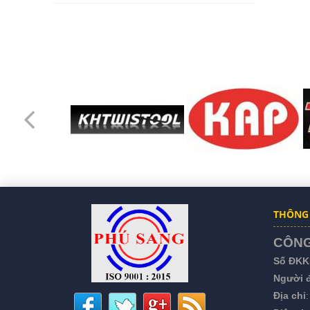
CÔNG TY TNHH TM
- DV CHÁNH
PHƯỚC HƯNG
THÔNG 
CÔNG
Số ĐKK
Người đ
Địa chỉ