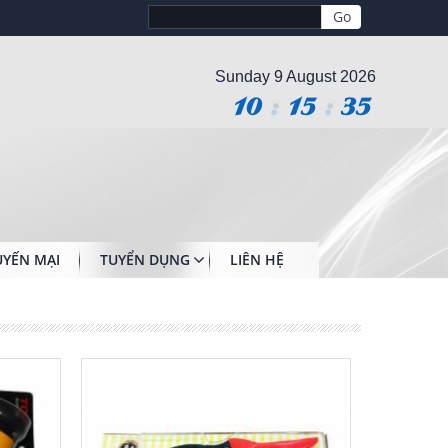
Sunday 9 August 2026
10
:
15
:
36
YẾN MẠI
TUYỂN DỤNG
LIÊN HỆ