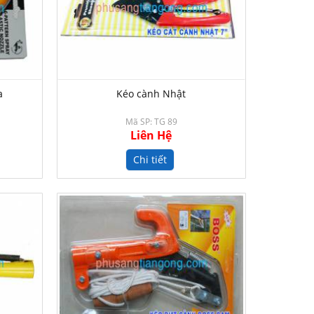
a
Kéo cành Nhật
Mã SP: TG 89
Liên Hệ
Chi tiết