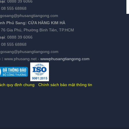
oại
:
0888 39 6066
:
08 555 68868
gosang@phusangtiangong.com
ánh Phú Sang:
CỬA HÀNG KIM HÀ
:
76 Gia Phú, Phường Bình Tiên, TP.HCM
oại
:
0888 39 6066
08 555 68868
ngosang@phusangtiangong.com
 :
www.phusang.net
-
wwwphusangtiangong.com
ách quy định chung
-
Chính sách bảo mật thông tin