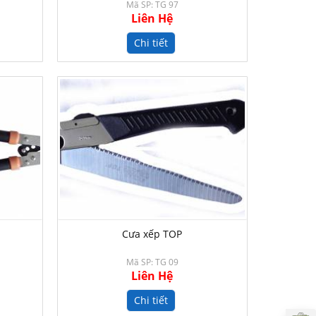
Mã SP: TG 97
Liên Hệ
Chi tiết
Cưa xếp TOP
Mã SP: TG 09
Liên Hệ
Chi tiết