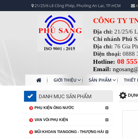
21/25/6 Lê Công Phép, Phường An Lạc, TP.HCM
n
CÔNG TY T
Địa chỉ:
21/25/6 
Chi nhánh Phú 
Địa chỉ:
76 Gia P
Điện thoại:
0888 
08 555
Hotline:
Email:
ngosang@
GIỚI THIỆU
SẢN PHẨM
THIẾT 
DỤN
DANH MỤC SẢN PHẨM
PHỤ KIỆN ỐNG NƯỚC
VAN VÒI PHỤ KIỆN
MŨI KHOAN TIANGONG - THƯỢNG HẢI