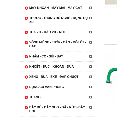
MÁY KHOAN - MÁY MÀI - MÁY CẮT
THƯỚC - THÙNG ĐỒ NGHỀ - DỤNG CỤ
XD
TUA VÍT - ĐẦU VÍT - NỐI
VÒNG MIỆNG - TUÝP - CẦN - MỎ LẾT -
CẢO
NHÁM - CỌ - SỦI - BAY
KHOÉT - ĐỤC - KHOAN - DŨA
XẺNG - BÚA - EKE - ĐẬP CHUỘT
DỤNG CỤ VĂN PHÒNG
THANG
DÂY DÙ - DÂY NHỢ - DÂY RÚT - DÂY
HƠI