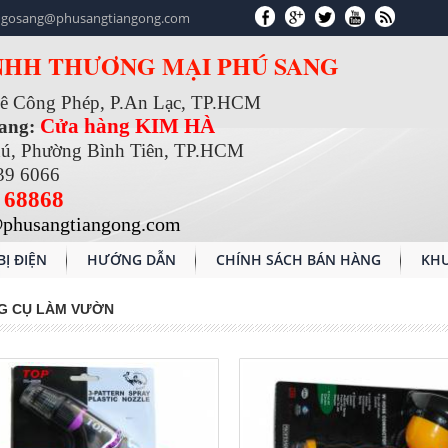
gosang@phusangtiangong.com
NHH THƯƠNG MẠI PHÚ SANG
Lê Công Phép, P.An Lạc, TP.HCM
Cửa hàng KIM HÀ
Sang:
hú, Phường Bình Tiên, TP.HCM
39 6066
 68868
phusangtiangong.com
BỊ ĐIỆN
HƯỚNG DẪN
CHÍNH SÁCH BÁN HÀNG
KHU
G CỤ LÀM VƯỜN