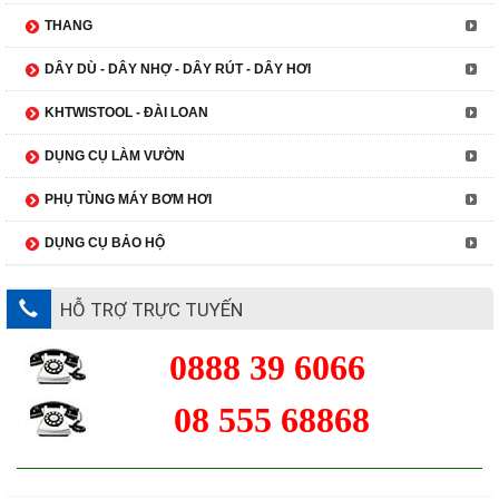
THANG
DÂY DÙ - DÂY NHỢ - DÂY RÚT - DÂY HƠI
KHTWISTOOL - ĐÀI LOAN
DỤNG CỤ LÀM VƯỜN
PHỤ TÙNG MÁY BƠM HƠI
DỤNG CỤ BẢO HỘ
HỖ TRỢ TRỰC TUYẾN
0888 39 6066
08 555 68868