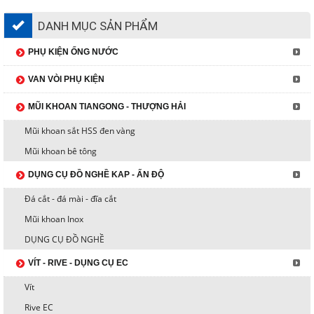
DANH MỤC SẢN PHẨM
PHỤ KIỆN ỐNG NƯỚC
VAN VÒI PHỤ KIỆN
MŨI KHOAN TIANGONG - THƯỢNG HẢI
Mũi khoan sắt HSS đen vàng
Mũi khoan bê tông
DỤNG CỤ ĐỒ NGHỀ KAP - ẤN ĐỘ
Đá cắt - đá mài - đĩa cắt
Mũi khoan Inox
DỤNG CỤ ĐỒ NGHỀ
VÍT - RIVE - DỤNG CỤ EC
Vít
Rive EC