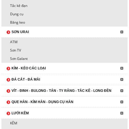
Tắc kê đạn
Dụng cụ
Băng keo
SƠN URAI
ATM
Sơn TV
Sơn Galant
KÌM - KÉO CÁC LOẠI
ĐÁ CẮT - ĐÁ MÀI
VÍT - ĐINH - BULONG - TÁN - TY RĂNG - TẮC KÊ - LONG ĐỀN
QUE HÀN - KÌM HÀN - DỤNG CỤ HÀN
LƯỚI KẼM
KẼM