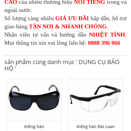
CAO
của nhiều thương hiệu
NỔI TIẾNG
trong và
ngoài nước.
Số lượng càng nhiều
GIÁ ƯU ĐÃI
hấp dẫn, hỗ trợ
giao hàng
TẬN NƠI & NHANH CHÓNG
.
Nhân viên tư vấn và hướng dẫn
NHIỆT TÌNH
.
Mọi thông tin xin vui lòng liên hệ:
0888 396 066
sản phẩm cùng danh mục ' DỤNG CỤ BẢO
HỘ '
Kiếng hàn
Kiếng hàn Đài Loan