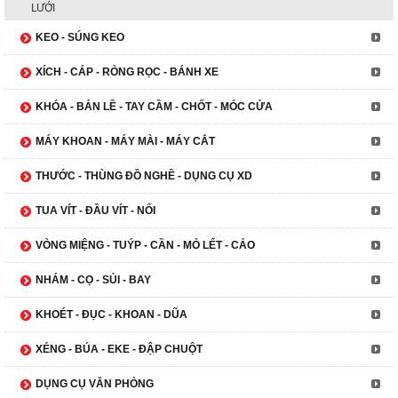
LƯỚI
KEO - SÚNG KEO
XÍCH - CÁP - RÒNG RỌC - BÁNH XE
KHÓA - BẢN LỀ - TAY CẦM - CHỐT - MÓC CỬA
MÁY KHOAN - MÁY MÀI - MÁY CẮT
THƯỚC - THÙNG ĐỒ NGHỀ - DỤNG CỤ XD
TUA VÍT - ĐẦU VÍT - NỐI
VÒNG MIỆNG - TUÝP - CẦN - MỎ LẾT - CẢO
NHÁM - CỌ - SỦI - BAY
KHOÉT - ĐỤC - KHOAN - DŨA
XẺNG - BÚA - EKE - ĐẬP CHUỘT
DỤNG CỤ VĂN PHÒNG