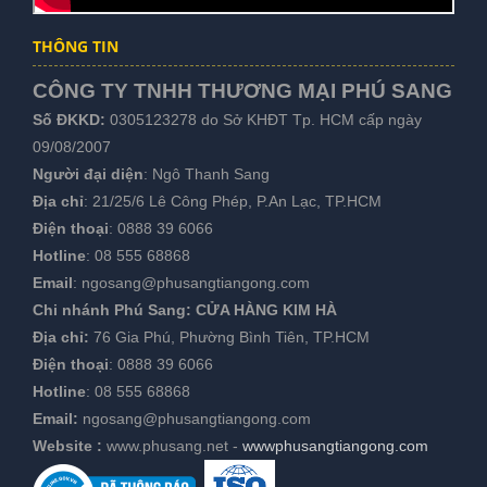
THÔNG TIN
CÔNG TY TNHH THƯƠNG MẠI PHÚ SANG
Số ĐKKD:
0305123278 do Sở KHĐT Tp. HCM cấp ngày
09/08/2007
Người đại diện
: Ngô Thanh Sang
Địa chỉ
: 21/25/6 Lê Công Phép, P.An Lạc, TP.HCM
Điện thoại
:
0888 39 6066
Hotline
:
08 555 68868
Email
:
ngosang@phusangtiangong.com
Chi nhánh Phú Sang:
CỬA HÀNG KIM HÀ
Địa chỉ:
76 Gia Phú, Phường Bình Tiên, TP.HCM
Điện thoại
:
0888 39 6066
Hotline
:
08 555 68868
Email:
ngosang@phusangtiangong.com
Website :
www.phusang.net
-
wwwphusangtiangong.com