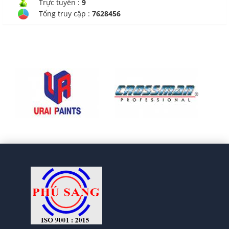
Trực tuyến :
9
Tổng truy cập :
7628456
CÔNG TY TNHH TM - DV
CHÁNH PHƯỚC HƯNG