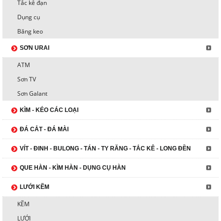
Tắc kê đạn
Dụng cụ
Băng keo
SƠN URAI
ATM
Sơn TV
Sơn Galant
KÌM - KÉO CÁC LOẠI
ĐÁ CẮT - ĐÁ MÀI
VÍT - ĐINH - BULONG - TÁN - TY RĂNG - TẮC KÊ - LONG ĐỀN
QUE HÀN - KÌM HÀN - DỤNG CỤ HÀN
LƯỚI KẼM
KẼM
LƯỚI