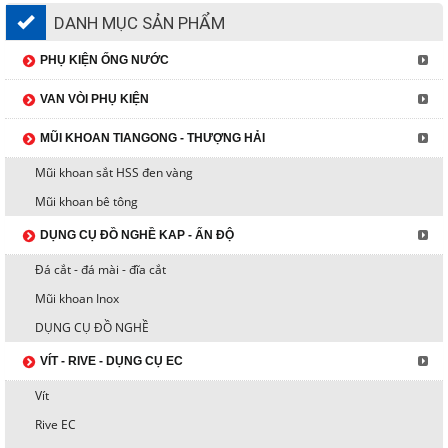
DANH MỤC SẢN PHẨM
PHỤ KIỆN ỐNG NƯỚC
VAN VÒI PHỤ KIỆN
MŨI KHOAN TIANGONG - THƯỢNG HẢI
Mũi khoan sắt HSS đen vàng
Mũi khoan bê tông
DỤNG CỤ ĐỒ NGHỀ KAP - ẤN ĐỘ
Đá cắt - đá mài - đĩa cắt
Mũi khoan Inox
DỤNG CỤ ĐỒ NGHỀ
VÍT - RIVE - DỤNG CỤ EC
Vít
Rive EC