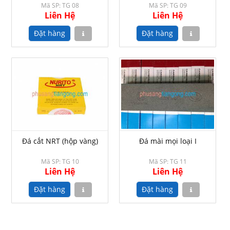
Mã SP: TG 08
Mã SP: TG 09
Liên Hệ
Liên Hệ
Đá cắt NRT (hộp vàng)
Đá mài mọi loại I
Mã SP: TG 10
Mã SP: TG 11
Liên Hệ
Liên Hệ