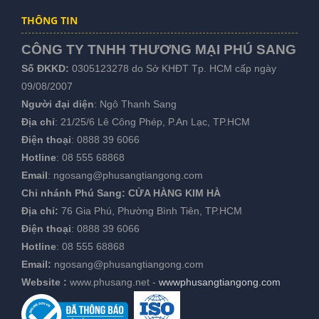
THÔNG TIN
CÔNG TY TNHH THƯƠNG MẠI PHÚ SANG
Số ĐKKD:
0305123278 do Sở KHĐT Tp. HCM cấp ngày
09/08/2007
Người đại diện
: Ngô Thanh Sang
Địa chỉ
: 21/25/6 Lê Công Phép, P.An Lạc, TP.HCM
Điện thoại
:
0888 39 6066
Hotline
:
08 555 68868
Email
:
ngosang@phusangtiangong.com
Chi nhánh Phú Sang:
CỬA HÀNG KIM HÀ
Địa chỉ:
76 Gia Phú, Phường Bình Tiên, TP.HCM
Điện thoại
:
0888 39 6066
Hotline
:
08 555 68868
Email:
ngosang@phusangtiangong.com
Website :
www.phusang.net
-
wwwphusangtiangong.com