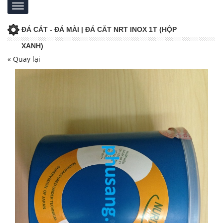
ĐÁ CẮT - ĐÁ MÀI | ĐÁ CẮT NRT INOX 1T (HỘP
XANH)
« Quay lại