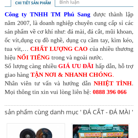
Bình luận
CHI TIẾT SẢN PHẨM
Công ty TNHH TM Phú Sang
được thành lập
năm 2007, là doanh nghiệp chuyên cung cấp sỉ các
sản phẩm về cơ khí như: đá mài, đá cắt, mũi khoan,
ốc vít,dụng cụ đồ nghề, dụng cụ cầm tay, kìm kéo,
tua vit,…
CHẤT LƯỢNG CAO
của nhiều thương
hiệu
NỔI TIẾNG
trong và ngoài nước.
Số lượng càng nhiều
GIÁ ƯU ĐÃI
hấp dẫn, hỗ trợ
giao hàng
TẬN NƠI & NHANH CHÓNG
.
Nhân viên tư vấn và hướng dẫn
NHIỆT TÌNH
.
Mọi thông tin xin vui lòng liên hệ:
0888 396 066
sản phẩm cùng danh mục ' ĐÁ CẮT - ĐÁ MÀI '