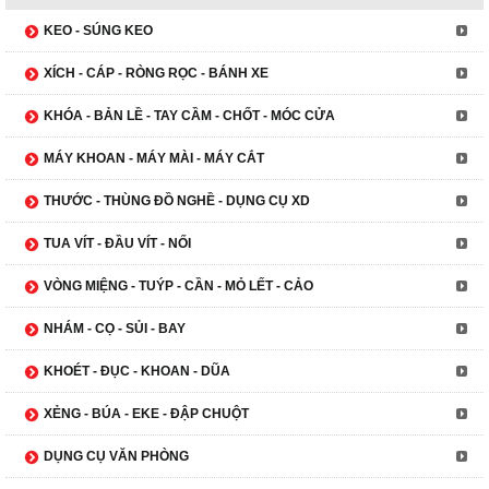
KEO - SÚNG KEO
XÍCH - CÁP - RÒNG RỌC - BÁNH XE
KHÓA - BẢN LỀ - TAY CẦM - CHỐT - MÓC CỬA
MÁY KHOAN - MÁY MÀI - MÁY CẮT
THƯỚC - THÙNG ĐỒ NGHỀ - DỤNG CỤ XD
TUA VÍT - ĐẦU VÍT - NỐI
VÒNG MIỆNG - TUÝP - CẦN - MỎ LẾT - CẢO
NHÁM - CỌ - SỦI - BAY
KHOÉT - ĐỤC - KHOAN - DŨA
XẺNG - BÚA - EKE - ĐẬP CHUỘT
DỤNG CỤ VĂN PHÒNG