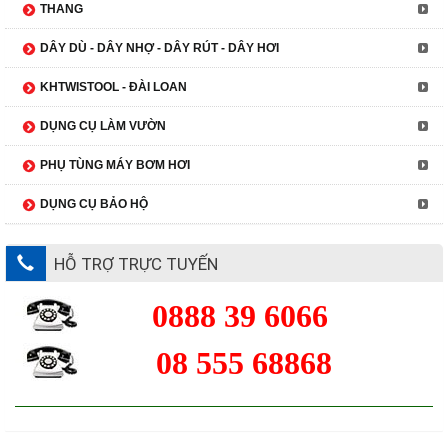
THANG
DÂY DÙ - DÂY NHỢ - DÂY RÚT - DÂY HƠI
KHTWISTOOL - ĐÀI LOAN
DỤNG CỤ LÀM VƯỜN
PHỤ TÙNG MÁY BƠM HƠI
DỤNG CỤ BẢO HỘ
HỖ TRỢ TRỰC TUYẾN
0888 39 6066
08 555 68868