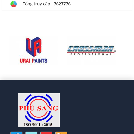
Tổng truy cập :
7627776
CÔNG TY TNHH TM - DV
CHÁNH PHƯỚC HƯNG