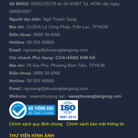
Số ĐKKD:
0305123278 do Sở KHĐT Tp. HCM cấp ngày
09/08/2007
Người đại diện
: Ngô Thanh Sang
Địa chỉ
: 21/25/6 Lê Công Phép, P.An Lạc, TP.HCM
Điện thoại
:
0888 39 6066
Hotline
:
08 555 68868
Email
:
ngosang@phusangtiangong.com
Chi nhánh Phú Sang:
CỬA HÀNG KIM HÀ
Địa chỉ:
76 Gia Phú, Phường Bình Tiên, TP.HCM
Điện thoại
:
0888 39 6066
Hotline
:
08 555 68868
Email:
ngosang@phusangtiangong.com
Website :
www.phusang.net
-
wwwphusangtiangong.com
Chính sách quy định chung
-
Chính sách bảo mật thông tin
THƯ VIỆN HÌNH ẢNH