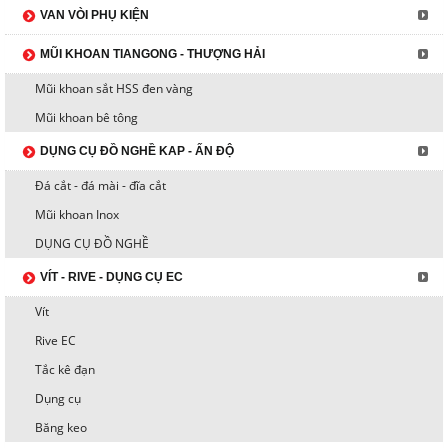
VAN VÒI PHỤ KIỆN
MŨI KHOAN TIANGONG - THƯỢNG HẢI
Mũi khoan sắt HSS đen vàng
Mũi khoan bê tông
DỤNG CỤ ĐỒ NGHỀ KAP - ẤN ĐỘ
Đá cắt - đá mài - đĩa cắt
Mũi khoan Inox
DỤNG CỤ ĐỒ NGHỀ
VÍT - RIVE - DỤNG CỤ EC
Vít
Rive EC
Tắc kê đạn
Dụng cụ
Băng keo