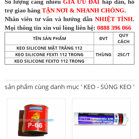
Số lượng càng nhiều
GIÁ ƯU ĐÃI
hấp dẫn, hỗ
trợ giao hàng
TẬN NƠI & NHANH CHÓNG.
Nhân viên tư vấn và hướng dẫn
NHIỆT TÌNH
.
Mọi thông tin xin vui lòng liên hệ:
0888 396 066
QUY
TÊN SẢN PHẨM
ĐVT
CÁCH
KEO SILICONE MẶT TRĂNG 112
KEO SILICONE FEXTI 112 TRONG
THÙNG
25C/T
KEO SILICONE FEXTO 112 TRONG
sản phẩm cùng danh mục ' KEO - SÚNG KEO '