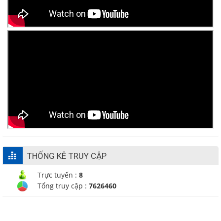
THỐNG KÊ TRUY CẬP
Trực tuyến :
8
Tổng truy cập :
7626460
CÔNG TY TNHH TM - DV