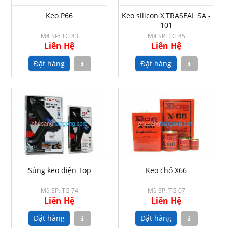
Keo P66
Keo silicon X'TRASEAL SA -
101
Mã SP: TG 43
Mã SP: TG 45
Liên Hệ
Liên Hệ
Súng keo điện Top
Keo chó X66
Mã SP: TG 74
Mã SP: TG 07
Liên Hệ
Liên Hệ