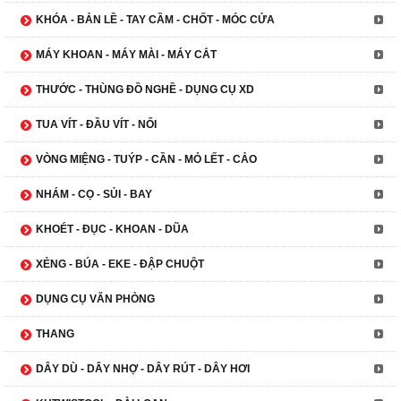
KHÓA - BẢN LỀ - TAY CẦM - CHỐT - MÓC CỬA
MÁY KHOAN - MÁY MÀI - MÁY CẮT
THƯỚC - THÙNG ĐỒ NGHỀ - DỤNG CỤ XD
TUA VÍT - ĐẦU VÍT - NỐI
VÒNG MIỆNG - TUÝP - CẦN - MỎ LẾT - CẢO
NHÁM - CỌ - SỦI - BAY
KHOÉT - ĐỤC - KHOAN - DŨA
XẺNG - BÚA - EKE - ĐẬP CHUỘT
DỤNG CỤ VĂN PHÒNG
THANG
DÂY DÙ - DÂY NHỢ - DÂY RÚT - DÂY HƠI