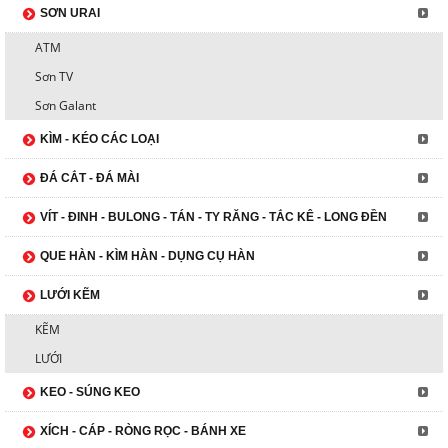
SƠN URAI
ATM
Sơn TV
Sơn Galant
KÌM - KÉO CÁC LOẠI
ĐÁ CẮT - ĐÁ MÀI
VÍT - ĐINH - BULONG - TÁN - TY RĂNG - TẮC KÊ - LONG ĐỀN
QUE HÀN - KÌM HÀN - DỤNG CỤ HÀN
LƯỚI KẼM
KẼM
LƯỚI
KEO - SÚNG KEO
XÍCH - CÁP - RÒNG RỌC - BÁNH XE