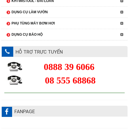
KHTWISTOOL - ĐÀI LOAN
DỤNG CỤ LÀM VƯỜN
PHỤ TÙNG MÁY BƠM HƠI
DỤNG CỤ BẢO HỘ
HỖ TRỢ TRỰC TUYẾN
0888 39 6066
08 555 68868
FANPAGE