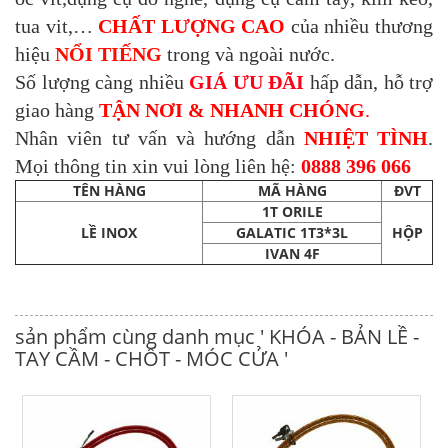
tua vit,…
CHẤT LƯỢNG CAO
của nhiều thương
hiệu
NỔI TIẾNG
trong và ngoài nước.
Số lượng càng nhiều
GIÁ ƯU ĐÃI
hấp dẫn, hỗ trợ
giao hàng
TẬN NƠI & NHANH CHÓNG
.
Nhân viên tư vấn và hướng dẫn
NHIỆT TÌNH
.
Mọi thông tin xin vui lòng liên hệ:
0888 396 066
TÊN HÀNG
MÃ HÀNG
ĐVT
1T ORILE
LỀ INOX
GALATIC 1T3*3L
HỘP
IVAN 4F
sản phẩm cùng danh mục ' KHÓA - BẢN LỀ -
TAY CẦM - CHỐT - MÓC CỬA '