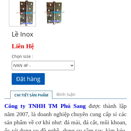
Lề Inox
Liên Hệ
Chọn size :
Bình luận
CHI TIẾT SẢN PHẨM
Công ty TNHH TM Phú Sang
được thành lập
năm 2007, là doanh nghiệp chuyên cung cấp sỉ các
sản phẩm về cơ khí như: đá mài, đá cắt, mũi khoan,
ốc vít,dụng cụ đồ nghề, dụng cụ cầm tay, kìm kéo,