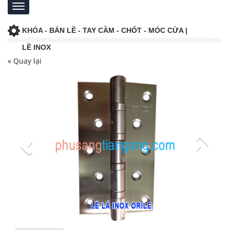
KHÓA - BẢN LỀ - TAY CẦM - CHỐT - MÓC CỬA |
LỀ INOX
« Quay lại