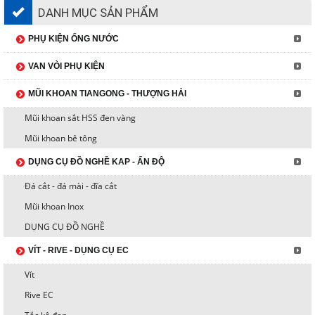
DANH MỤC SẢN PHẨM
PHỤ KIỆN ỐNG NƯỚC
VAN VÒI PHỤ KIỆN
MŨI KHOAN TIANGONG - THƯỢNG HẢI
Mũi khoan sắt HSS đen vàng
Mũi khoan bê tông
DỤNG CỤ ĐỒ NGHỀ KAP - ẤN ĐỘ
Đá cắt - đá mài - đĩa cắt
Mũi khoan Inox
DỤNG CỤ ĐỒ NGHỀ
VÍT - RIVE - DỤNG CỤ EC
Vít
Rive EC