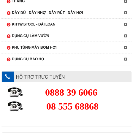
THANG
DÂY DÙ - DÂY NHỢ - DÂY RÚT - DÂY HƠI
KHTWISTOOL - ĐÀI LOAN
DỤNG CỤ LÀM VƯỜN
PHỤ TÙNG MÁY BƠM HƠI
DỤNG CỤ BẢO HỘ
HỖ TRỢ TRỰC TUYẾN
0888 39 6066
08 555 68868