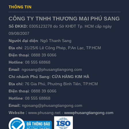
THÔNG TIN
CÔNG TY TNHH THƯƠNG MẠI PHÚ SANG
Số ĐKKD:
0305123278 do Sở KHĐT Tp. HCM cấp ngày
09/08/2007
Người đại diện
: Ngô Thanh Sang
Địa chỉ
: 21/25/6 Lê Công Phép, P.An Lạc, TP.HCM
Điện thoại
:
0888 39 6066
Hotline
:
08 555 68868
Email
:
ngosang@phusangtiangong.com
Chi nhánh Phú Sang:
CỬA HÀNG KIM HÀ
Địa chỉ:
76 Gia Phú, Phường Bình Tiên, TP.HCM
Điện thoại
:
0888 39 6066
Hotline
:
08 555 68868
Email:
ngosang@phusangtiangong.com
Website :
www.phusang.net
-
wwwphusangtiangong.com