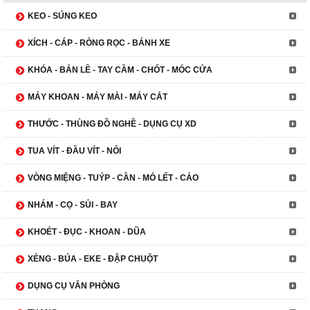
KEO - SÚNG KEO
XÍCH - CÁP - RÒNG RỌC - BÁNH XE
KHÓA - BẢN LỀ - TAY CẦM - CHỐT - MÓC CỬA
MÁY KHOAN - MÁY MÀI - MÁY CẮT
THƯỚC - THÙNG ĐỒ NGHỀ - DỤNG CỤ XD
TUA VÍT - ĐẦU VÍT - NỐI
VÒNG MIỆNG - TUÝP - CẦN - MỎ LẾT - CẢO
NHÁM - CỌ - SỦI - BAY
KHOÉT - ĐỤC - KHOAN - DŨA
XẺNG - BÚA - EKE - ĐẬP CHUỘT
DỤNG CỤ VĂN PHÒNG