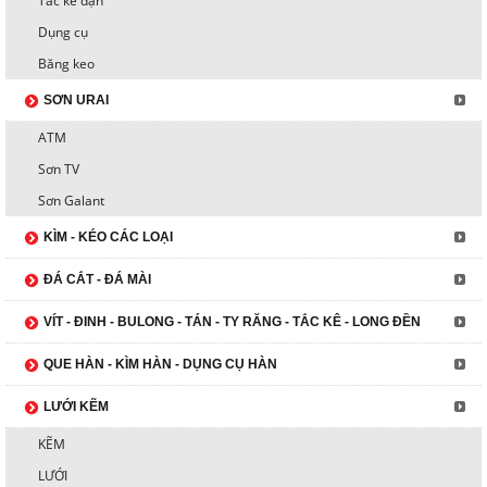
Tắc kê đạn
Dụng cụ
Băng keo
SƠN URAI
ATM
Sơn TV
Sơn Galant
KÌM - KÉO CÁC LOẠI
ĐÁ CẮT - ĐÁ MÀI
VÍT - ĐINH - BULONG - TÁN - TY RĂNG - TẮC KÊ - LONG ĐỀN
QUE HÀN - KÌM HÀN - DỤNG CỤ HÀN
LƯỚI KẼM
KẼM
LƯỚI