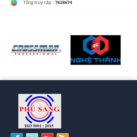
Tổng truy cập :
7628674
CÔNG TY TNHH TM - DV
CHÁNH PHƯỚC HƯNG