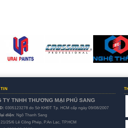
TIN
T
 TY TNHH THƯƠNG MẠI PHÚ SANG
D:
0305123278 do Sở KHĐT Tp. HCM cấp ngày 09/08/2007
ại diện
: Ngô Thanh Sang
: 21/25/6 Lê Công Phép, P.An Lạc, TP.HCM