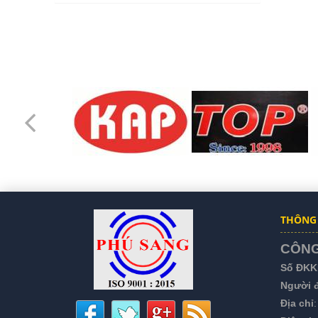
CÔNG TY TNHH TM
- DV CHÁNH
PHƯỚC HƯNG
THÔNG 
CÔNG
Số ĐKK
Người đ
Địa chỉ