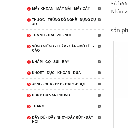
Số lượ
MÁY KHOAN - MÁY MÀI - MÁY CẮT
Nhân v
THƯỚC - THÙNG ĐỒ NGHỀ - DỤNG CỤ
XD
sản p
TUA VÍT - ĐẦU VÍT - NỐI
VÒNG MIỆNG - TUÝP - CẦN - MỎ LẾT -
CẢO
NHÁM - CỌ - SỦI - BAY
KHOÉT - ĐỤC - KHOAN - DŨA
XẺNG - BÚA - EKE - ĐẬP CHUỘT
DỤNG CỤ VĂN PHÒNG
THANG
DÂY DÙ - DÂY NHỢ - DÂY RÚT - DÂY
HƠI