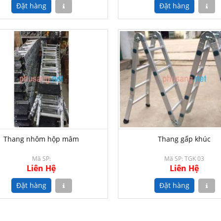
Thang nhôm hộp mâm
Thang gấp khúc
Mã SP:
Mã SP: TGK 03
Liên Hệ
Liên Hệ