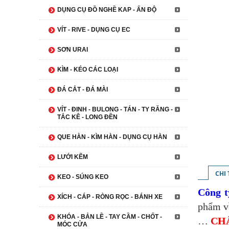
DỤNG CỤ ĐỒ NGHỀ KAP - ẤN ĐỘ
VÍT - RIVE - DỤNG CỤ EC
SƠN URAI
KÌM - KÉO CÁC LOẠI
ĐÁ CẮT - ĐÁ MÀI
VÍT - ĐINH - BULONG - TÁN - TY RĂNG -
TẮC KÊ - LONG ĐỀN
QUE HÀN - KÌM HÀN - DỤNG CỤ HÀN
LƯỚI KẼM
CHI
KEO - SÚNG KEO
Công 
XÍCH - CÁP - RÒNG RỌC - BÁNH XE
phẩm về
KHÓA - BẢN LỀ - TAY CẦM - CHỐT -
…
CH
MÓC CỬA