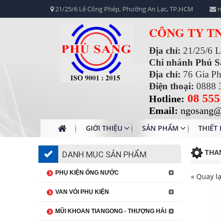
21/25/6 Lê Công Phép, Phường An Lạc, TP.HCM
n
CÔNG TY T
Địa chỉ:
21/25/6 
Chi nhánh Phú 
Địa chỉ:
76 Gia P
Điện thoại:
0888 
08 555
Hotline:
Email:
ngosang@
GIỚI THIỆU
SẢN PHẨM
THIẾT 
THA
DANH MỤC SẢN PHẨM
PHỤ KIỆN ỐNG NƯỚC
« Quay lạ
VAN VÒI PHỤ KIỆN
MŨI KHOAN TIANGONG - THƯỢNG HẢI