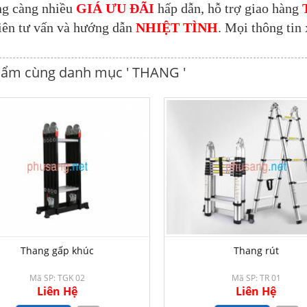
ng càng nhiều
GIÁ ƯU ĐÃI
hấp dẫn, hỗ trợ giao hàng
iên tư vấn và hướng dẫn
NHIỆT TÌNH
. Mọi thông tin 
hẩm cùng danh mục ' THANG '
Thang gấp khúc
Thang rút
Mã SP: TGK 02
Mã SP: TR 01
Liên Hệ
Liên Hệ