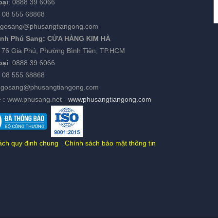
oại
:
0888 39 6066
:
08 555 68868
gosang@phusangtiangong.com
ánh Phú Sang:
CỬA HÀNG KIM HÀ
:
76 Gia Phú, Phường Bình Tiên, TP.HCM
oại
:
0888 39 6066
08 555 68868
ngosang@phusangtiangong.com
 :
www.phusang.net
-
wwwphusangtiangong.com
ách quy định chung
-
Chính sách bảo mật thông tin