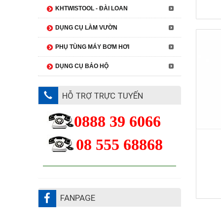
KHTWISTOOL - ĐÀI LOAN
DỤNG CỤ LÀM VƯỜN
PHỤ TÙNG MÁY BƠM HƠI
DỤNG CỤ BẢO HỘ
HỖ TRỢ TRỰC TUYẾN
0888 39 6066
08 555 68868
FANPAGE