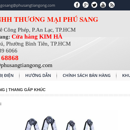
gosang@phusangtiangong.com
NHH THƯƠNG MẠI PHÚ SANG
Lê Công Phép, P.An Lạc, TP.HCM
Cửa hàng KIM HÀ
Sang:
hú, Phường Bình Tiên, TP.HCM
39 6066
 68868
phusangtiangong.com
BỊ ĐIỆN
HƯỚNG DẪN
CHÍNH SÁCH BÁN HÀNG
KHU
NG | THANG GẤP KHÚC
i