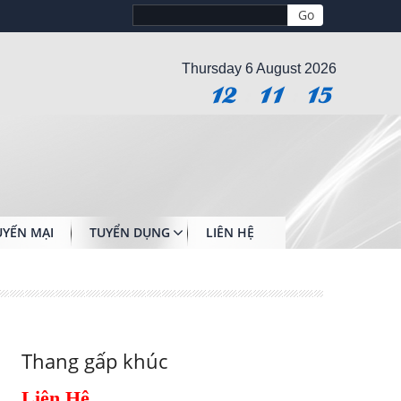
Thursday 6 August 2026
12
:
11
:
16
YẾN MẠI
TUYỂN DỤNG
LIÊN HỆ
Thang gấp khúc
Liên Hệ