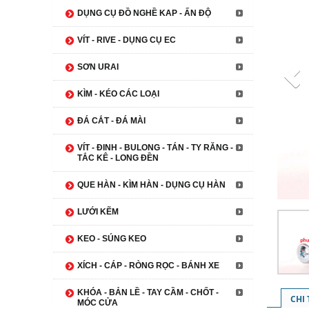
DỤNG CỤ ĐỒ NGHỀ KAP - ẤN ĐỘ
VÍT - RIVE - DỤNG CỤ EC
SƠN URAI
KÌM - KÉO CÁC LOẠI
ĐÁ CẮT - ĐÁ MÀI
VÍT - ĐINH - BULONG - TÁN - TY RĂNG -
TẮC KÊ - LONG ĐỀN
QUE HÀN - KÌM HÀN - DỤNG CỤ HÀN
LƯỚI KẼM
KEO - SÚNG KEO
XÍCH - CÁP - RÒNG RỌC - BÁNH XE
KHÓA - BẢN LỀ - TAY CẦM - CHỐT -
CHI
MÓC CỬA