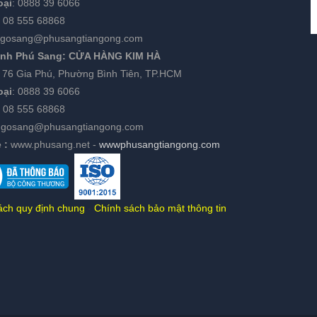
oại
:
0888 39 6066
:
08 555 68868
gosang@phusangtiangong.com
ánh Phú Sang:
CỬA HÀNG KIM HÀ
:
76 Gia Phú, Phường Bình Tiên, TP.HCM
oại
:
0888 39 6066
08 555 68868
ngosang@phusangtiangong.com
 :
www.phusang.net
-
wwwphusangtiangong.com
ách quy định chung
-
Chính sách bảo mật thông tin