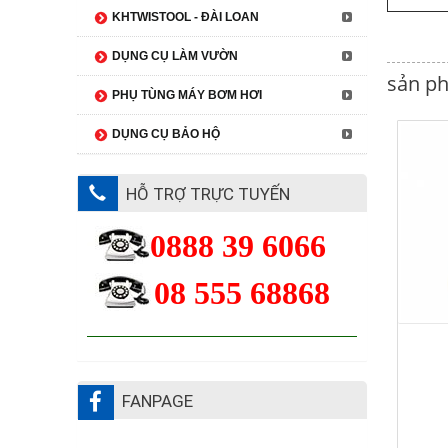
KHTWISTOOL - ĐÀI LOAN
DỤNG CỤ LÀM VƯỜN
sản ph
PHỤ TÙNG MÁY BƠM HƠI
DỤNG CỤ BẢO HỘ
HỖ TRỢ TRỰC TUYẾN
0888 39 6066
08 555 68868
FANPAGE