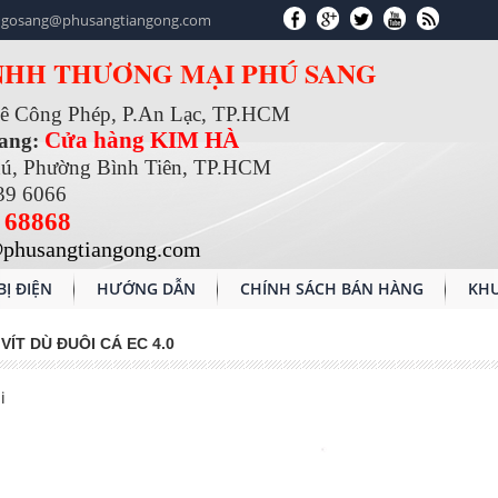
gosang@phusangtiangong.com
NHH THƯƠNG MẠI PHÚ SANG
Lê Công Phép, P.An Lạc, TP.HCM
Cửa hàng KIM HÀ
Sang:
hú, Phường Bình Tiên, TP.HCM
39 6066
 68868
phusangtiangong.com
BỊ ĐIỆN
HƯỚNG DẪN
CHÍNH SÁCH BÁN HÀNG
KHU
| VÍT DÙ ĐUÔI CÁ EC 4.0
i