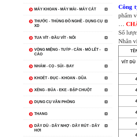
Công 
MÁY KHOAN - MÁY MÀI - MÁY CẮT
phẩm về
THƯỚC - THÙNG ĐỒ NGHỀ - DỤNG CỤ
…
CH
XD
Số lượ
TUA VÍT - ĐẦU VÍT - NỐI
Nhân v
VÒNG MIỆNG - TUÝP - CẦN - MỎ LẾT -
TÊ
CẢO
VÍT DÙ
NHÁM - CỌ - SỦI - BAY
KHOÉT - ĐỤC - KHOAN - DŨA
XẺNG - BÚA - EKE - ĐẬP CHUỘT
DỤNG CỤ VĂN PHÒNG
THANG
DÂY DÙ - DÂY NHỢ - DÂY RÚT - DÂY
HƠI