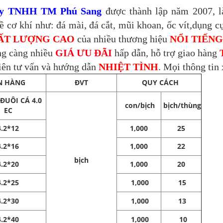
ty TNHH TM Phú Sang
được thành lập năm 2007, l
 cơ khí như: đá mài, đá cắt, mũi khoan, ốc vít,dụng cụ
ẤT LƯỢNG CAO
của nhiều thương hiệu
NỔI TIẾNG
ng càng nhiều
GIÁ ƯU ĐÃI
hấp dẫn, hỗ trợ giao hàng
iên tư vấn và hướng dẫn
NHIỆT TÌNH
. Mọi thông tin 
N HÀNG
ĐVT
QUY CÁCH
 ĐUÔI CÁ 4.0
con/bịch
bịch/thùng
EC
4.2*12
1,000
25
4.2*16
1,000
22
bịch
4.2*20
1,000
20
4.2*25
1,000
15
4.2*30
1,000
13
4.2*40
1,000
10