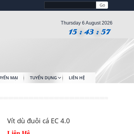
Thursday 6 August 2026
15
:
43
:
58
YẾN MẠI
TUYỂN DỤNG
LIÊN HỆ
Vít dù đuôi cá EC 4.0
Liên Hệ