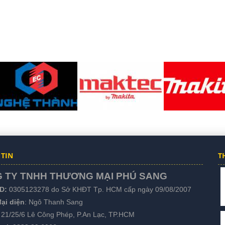
TIN
T
 TY TNHH THƯƠNG MẠI PHÚ SANG
D:
0305123278 do Sở KHĐT Tp. HCM cấp ngày 09/08/2007
ại diện
: Ngô Thanh Sang
: 21/25/6 Lê Công Phép, P.An Lạc, TP.HCM