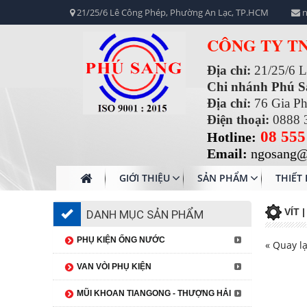
21/25/6 Lê Công Phép, Phường An Lạc, TP.HCM
n
CÔNG TY T
Địa chỉ:
21/25/6 
Chi nhánh Phú 
Địa chỉ:
76 Gia P
Điện thoại:
0888 
08 555
Hotline:
Email:
ngosang@
GIỚI THIỆU
SẢN PHẨM
THIẾT 
VÍT 
DANH MỤC SẢN PHẨM
PHỤ KIỆN ỐNG NƯỚC
« Quay lạ
VAN VÒI PHỤ KIỆN
MŨI KHOAN TIANGONG - THƯỢNG HẢI