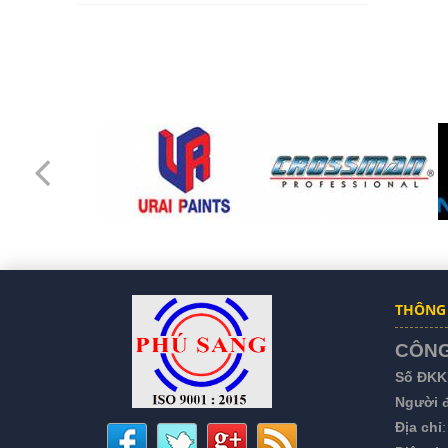
CÔNG TY TNHH TM
- DV CHÁNH
PHƯỚC HƯNG
THÔNG 
CÔNG
Số ĐKK
Người đ
Địa chỉ